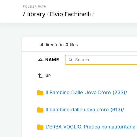
FOLDER PATH
/
library
/
Elvio Fachinelli
/
4
directories
0
files
NAME
UP
Il Bambino Dalle Uova D'oro (233)/
Il bambino dalle uova d'oro (613)/
L'ERBA VOGLIO. Pratica non autoritaria 