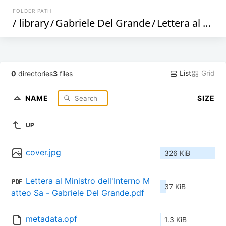
FOLDER PATH
/
library
/
Gabriele Del Grande
/
Lettera al Ministro dell'Interno Matteo Salvini_. - Gabriele Del Grande (472)
List
Grid
0
directories
3
files
NAME
SIZE
UP
cover.jpg
326 KiB
Lettera al Ministro dell'Interno M
37 KiB
atteo Sa - Gabriele Del Grande.pdf
metadata.opf
1.3 KiB