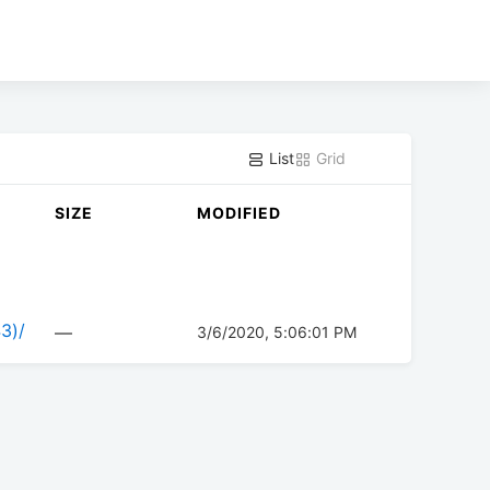
List
Grid
SIZE
MODIFIED
43)/
—
3/6/2020, 5:06:01 PM