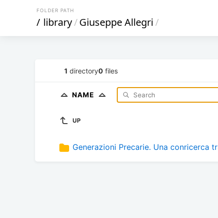
FOLDER PATH
/
library
/
Giuseppe Allegri
/
1
directory
0
files
NAME
UP
Generazioni Precarie. Una conricerca tr